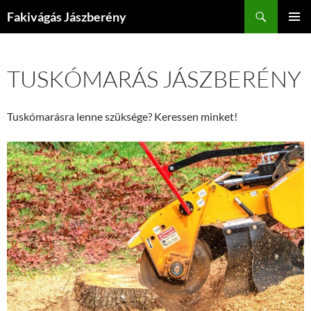
Kilépés
Keresés
Fakivágás Jászberény
a
ELSŐDL
tartalomba
MENÜ
TUSKÓMARÁS JÁSZBERÉNY
Tuskómarásra lenne szüksége? Keressen minket!