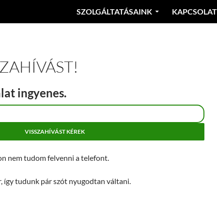
SZOLGÁLTATÁSAINK
KAPCSOLAT
SZAHÍVÁST!
lat ingyenes.
 nem tudom felvenni a telefont.
r, így tudunk pár szót nyugodtan váltani.