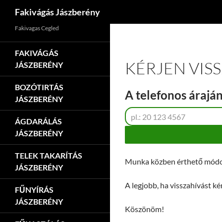
Keresés
Fakivágás Jászberény
Kilépés
Fakivagas Cegled
a
tartalomba
FAKIVÁGÁS
KÉRJEN VIS
JÁSZBERÉNY
BOZÓTIRTÁS
A telefonos áraján
JÁSZBERÉNY
ÁGDARÁLÁS
JÁSZBERÉNY
TELEK TAKARÍTÁS
Munka közben érthető módon
JÁSZBERÉNY
A legjobb, ha visszahívást ké
FŰNYÍRÁS
JÁSZBERÉNY
Köszönöm!